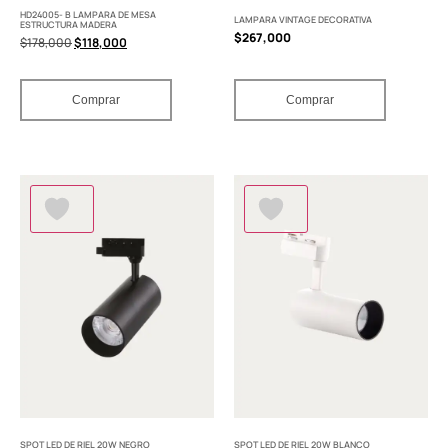
HD24005- B LAMPARA DE MESA
LAMPARA VINTAGE DECORATIVA
ESTRUCTURA MADERA
$
267,000
$
178,000
$
118,000
Comprar
Comprar
SPOT LED DE RIEL 20W NEGRO
SPOT LED DE RIEL 20W BLANCO