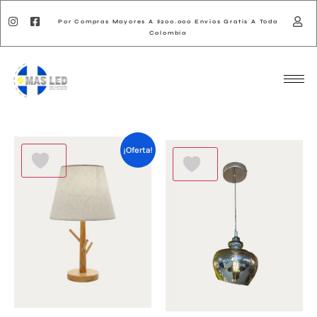
Por Compras Mayores A $200.000 Envios Gratis A Toda
Colombia
¡Oferta!