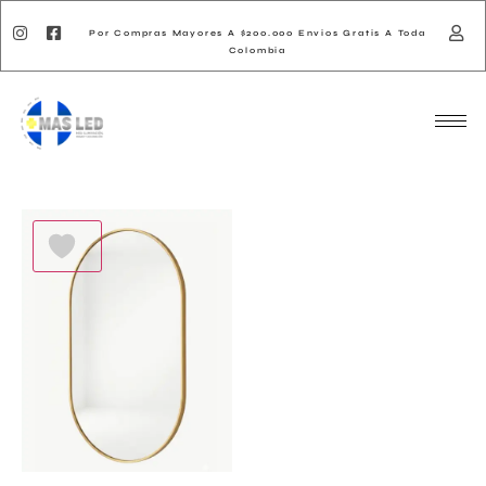
Por Compras Mayores A $200.000 Envios Gratis A Toda
Colombia