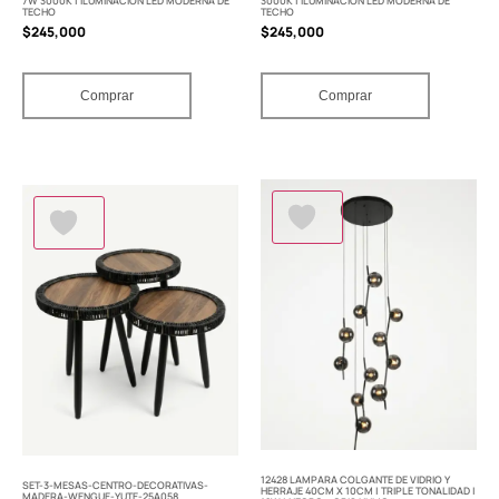
7W 3000K | ILUMINACIÓN LED MODERNA DE
3000K | ILUMINACIÓN LED MODERNA DE
TECHO
TECHO
$
245,000
$
245,000
Comprar
Comprar
12428 LAMPARA COLGANTE DE VIDRIO Y
SET-3-MESAS-CENTRO-DECORATIVAS-
HERRAJE 40CM X 10CM | TRIPLE TONALIDAD |
MADERA-WENGUE-YUTE-25A058