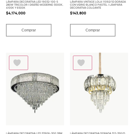
LÁMPARA DECORATIVA LED 19032-100-5
LÁMPARA VINTAGE LOLA 11092/1D DORADA
280W TRICOLOR | DISEÑO MODERNO 3000K,
CON VIDRIO BLANCO PASTEL | LÁMPARA
4100K Y 6500K
DECORATIVA COLGANTE
$
4,174,000
$
143,800
Comprar
Comprar
LÁMPARA DECORATIVA LED 33906-300 28W
LÁMPARA DECORATIVA DORADA 312-350/D