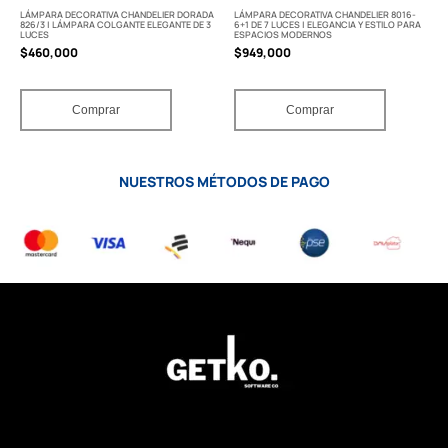
LÁMPARA DECORATIVA CHANDELIER DORADA
LÁMPARA DECORATIVA CHANDELIER 8016-
826/3 | LÁMPARA COLGANTE ELEGANTE DE 3
6+1 DE 7 LUCES | ELEGANCIA Y ESTILO PARA
LUCES
ESPACIOS MODERNOS
$
460,000
$
949,000
Comprar
Comprar
NUESTROS MÉTODOS DE PAGO