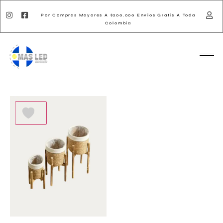
Por Compras Mayores A $200.000 Envios Gratis A Toda
Colombia