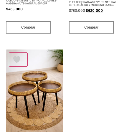
/JUEGO-3-MESAS-CENTRO-AUXILIARES-
PUFF DECORATIVAS EN YUTE NATURAL –
MADERA-YUTE-NATURAL-25A057
ESTILO CÁLIDO Y MODERNO 25A035
$
485,000
$
780,000
$
620,000
Comprar
Comprar