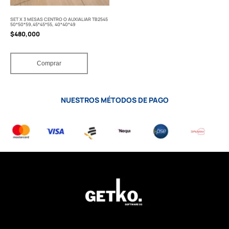
SET X 3 MESAS CENTRO O AUXIALIAR TB2545
50*50*59,45*45*55, 40*40*49
$
480,000
Comprar
NUESTROS MÉTODOS DE PAGO