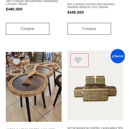
/SET-3-MESAS-DECORATIVAS-MODERNAS-
CALIDAS-TB2406
SET-3-MESAS-CENTRO-DECORATIVAS-
MADERA-WENGUE-YUTE-25A058
$
480,000
$
495,000
Comprar
Comprar
¡Oferta!
SET DE MESAS DE CENTRO Y AUXILIARES TIPO