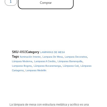
Comprar
SKU
4892
Category
LAMPARAS DE MESA
Tags
,
,
,
Iluminación Interior
Lampara De Mesa
Lampara Decorativa
,
,
,
Lámpara Moderna
Lamparas A Credito
Lámparas Barranquilla
,
,
,
Lamparas Bogota
Lámparas Bucaramanga
Lámparas Cali
Lámparas
,
Cartagena
Lamparas Medellin
La
lámpara de mesa con estructura metálica y acrílico
es una