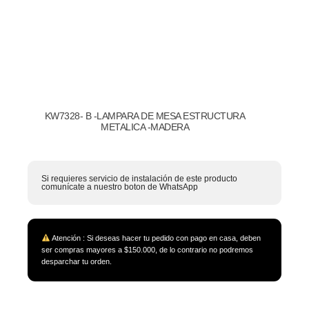
KW7328- B -LAMPARA DE MESA ESTRUCTURA
METALICA -MADERA
Si requieres servicio de instalación de este producto
comunícate a nuestro boton de WhatsApp
Atención : Si deseas hacer tu pedido con pago en casa, deben
ser compras mayores a $150.000, de lo contrario no podremos
desparchar tu orden.