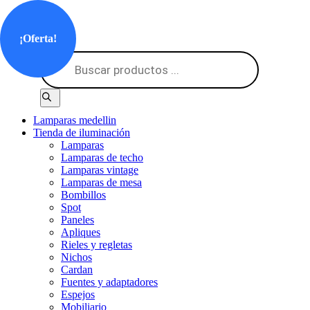
Saltar
al
contenido
¡Oferta!
Búsqueda
de
productos
Lamparas medellin
Tienda de iluminación
Lamparas
Lamparas de techo
Lamparas vintage
Lamparas de mesa
Bombillos
Spot
Paneles
Apliques
Rieles y regletas
Nichos
Cardan
Fuentes y adaptadores
Espejos
Mobiliario