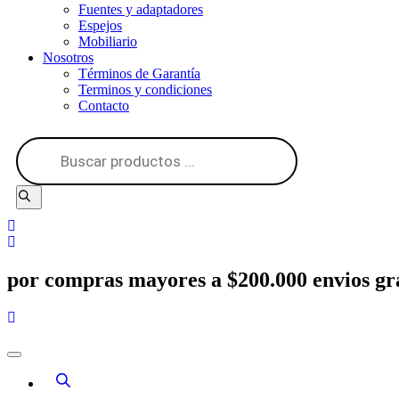
Fuentes y adaptadores
Espejos
Mobiliario
Nosotros
Términos de Garantía
Terminos y condiciones
Contacto
Búsqueda
de
productos
por compras mayores a $200.000 envios gra