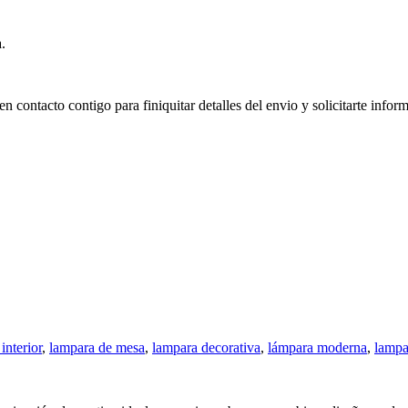
.
n contacto contigo para finiquitar detalles del envio y solicitarte infor
interior
,
lampara de mesa
,
lampara decorativa
,
lámpara moderna
,
lampa