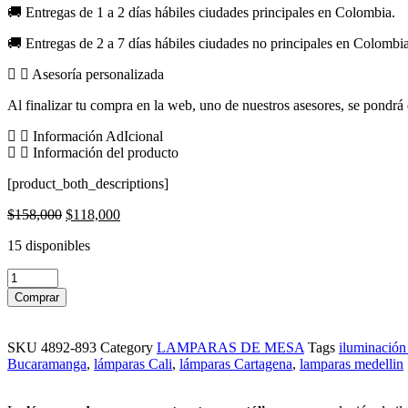
🚚 Entregas de 1 a 2 días hábiles ciudades principales en Colombia.
🚚 Entregas de 2 a 7 días hábiles ciudades no principales en Colombia
Asesoría personalizada
Al finalizar tu compra en la web, uno de nuestros asesores, se pondrá e
Información AdIcional
Información del producto
[product_both_descriptions]
Original
Current
$
158,000
$
118,000
price
price
15 disponibles
was:
is:
$158,000.
$118,000.
KW7328-
N
Comprar
-
LAMPARA
DE
SKU
4892-893
Category
LAMPARAS DE MESA
Tags
iluminación 
MESA
Bucaramanga
,
lámparas Cali
,
lámparas Cartagena
,
lamparas medellin
ESTRUCTURA
METALICA
-