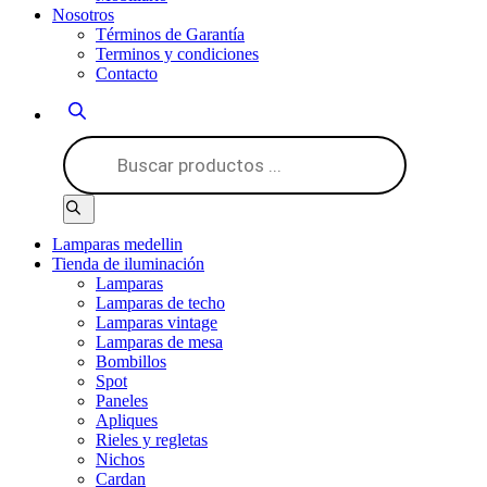
Nosotros
Términos de Garantía
Terminos y condiciones
Contacto
Búsqueda
de
productos
Lamparas medellin
Tienda de iluminación
Lamparas
Lamparas de techo
Lamparas vintage
Lamparas de mesa
Bombillos
Spot
Paneles
Apliques
Rieles y regletas
Nichos
Cardan