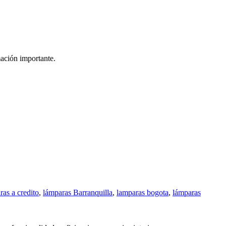
mación importante.
ras a credito
,
lámparas Barranquilla
,
lamparas bogota
,
lámparas