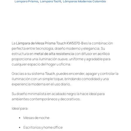
,
,
Lampara Prisma
Lampara Tactil
Lámparas Modernas Colombia
La
Lámpara de Mesa Prisma Touch KW5070-B
es la combinación
perfecta entre tecnología, diseño moderno y elegancia. Su
estructura en
metal de alta resistencia
con difusor en
acrílico
proporciona una iluminación suave, uniforme y agradable para
cualquier espacio del hogar u oficina.
Gracias a su sistema
Touch
, puedes encender, apagar y controlar la
iluminación con un simple toque, brindando comodidad y una
experiencia moderna en el uso diario.
Su diseño minimalista en acabado negro la hace ideal para
ambientes contemporáneos y decorativos.
Ideal para:
Mesas de noche
Escritorios y home office