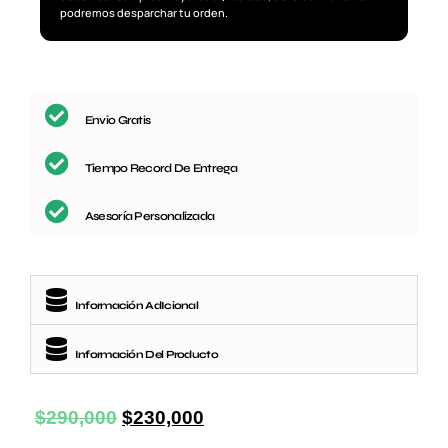
podremos desparchar tu orden.
Envio Gratis
Tiempo Record De Entrega
Asesoría Personalizada
Información AdIcional
Información Del Producto
$
290,000
$
230,000