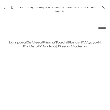
Por Compras Mayores A $200.000 Envios Gratis A Toda
Colombia
Lámpara De Mesa Prisma Touch Blanca KW5070-N
En Metal Y Acrílico | Diseño Moderno