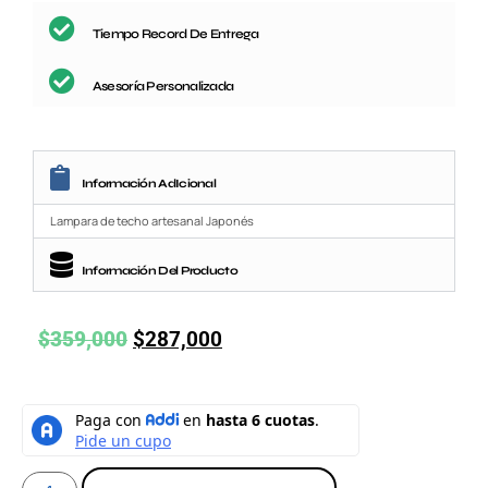
Tiempo Record De Entrega
Asesoría Personalizada
Información AdIcional
Lampara de techo artesanal Japonés
Información Del Producto
$
359,000
$
287,000