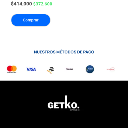
$
414,000
$
372,600
Comprar
NUESTROS MÉTODOS DE PAGO