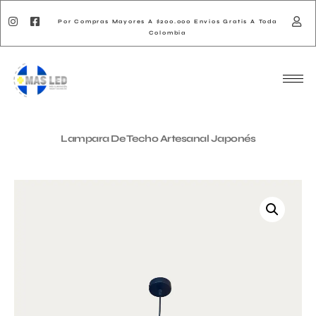
Por Compras Mayores A $200.000 Envios Gratis A Toda
Colombia
Lampara De Techo Artesanal Japonés