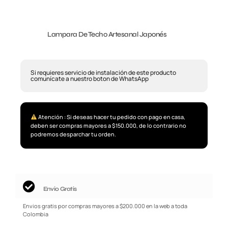
Lampara De Techo Artesanal Japonés
Si requieres servicio de instalación de este producto
comunícate a nuestro boton de WhatsApp
Atención : Si deseas hacer tu pedido con pago en casa,
deben ser compras mayores a $150.000, de lo contrario no
podremos desparchar tu orden.
Envio Gratis
Envios gratis por compras mayores a $200.000 en la web a toda
Colombia