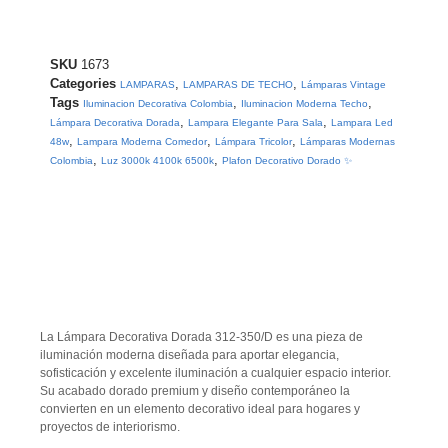
SKU
1673
Categories
,
,
LAMPARAS
LAMPARAS DE TECHO
Lámparas Vintage
Tags
,
,
Iluminacion Decorativa Colombia
Iluminacion Moderna Techo
,
,
Lámpara Decorativa Dorada
Lampara Elegante Para Sala
Lampara Led
,
,
,
48w
Lampara Moderna Comedor
Lámpara Tricolor
Lámparas Modernas
,
,
Colombia
Luz 3000k 4100k 6500k
Plafon Decorativo Dorado ✨
La
Lámpara Decorativa Dorada 312-350/D
es una pieza de
iluminación moderna diseñada para aportar elegancia,
sofisticación y excelente iluminación a cualquier espacio interior.
Su acabado
dorado premium
y diseño contemporáneo la
convierten en un elemento decorativo ideal para hogares y
proyectos de interiorismo.