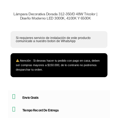
Lámpara Decorativa Dorada 312-350/D 48W Tricolor |
Diseño Moderno LED 3000K, 4100K Y 6500K
Si requieres servicio de instalación de este producto
comunícate a nuestro boton de WhatsApp
Atención : Si deseas hacer tu pedido con pago en casa, deben
ser compras mayores a $150.000, de lo contrario no podremos
desparchar tu orden.
Envio Gratis
Tiempo Record De Entrega