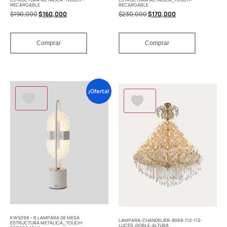
RECARGABLE
RECARGABLE
$
190,000
$
160,000
$
230,000
$
170,000
Comprar
Comprar
¡Oferta!
KW5098 – B LAMPARA DE MESA
LAMPARA-CHANDELIER-8068-112-112-
ESTRUCTURA METALICA_TOUCH-
LUCES-DOBLE-ALTURA