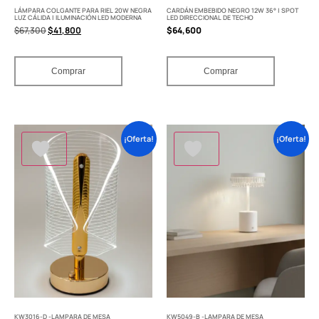
LÁMPARA COLGANTE PARA RIEL 20W NEGRA
CARDÁN EMBEBIDO NEGRO 12W 36° | SPOT
LUZ CÁLIDA | ILUMINACIÓN LED MODERNA
LED DIRECCIONAL DE TECHO
$
67,300
$
41,800
$
64,600
Comprar
Comprar
¡Oferta!
¡Oferta!
KW3016-D -LAMPARA DE MESA
KW5049-B -LAMPARA DE MESA