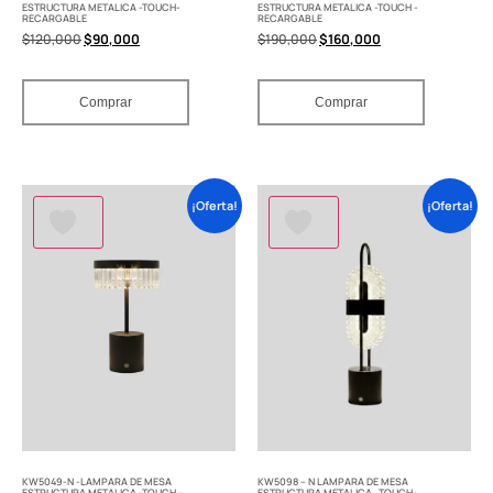
ESTRUCTURA METALICA -TOUCH-
ESTRUCTURA METALICA -TOUCH -
RECARGABLE
RECARGABLE
$
120,000
$
90,000
$
190,000
$
160,000
Comprar
Comprar
¡Oferta!
¡Oferta!
KW5049-N -LAMPARA DE MESA
KW5098 – N LAMPARA DE MESA
ESTRUCTURA METALICA -TOUCH -
ESTRUCTURA METALICA_TOUCH-