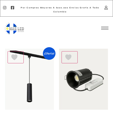
Por Compras Mayores A $200.000 Envios Gratis A Toda
Colombia
¡Oferta!