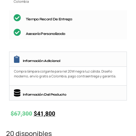
Colombia
Tiempo Record De Entrega
Asesoría Personalizada
Información AdIcional
Compra lámpara colgante para riel 20W negra luz cálida. Diseño
moderno, envío gratis a Colombia, pago contraentrega y garantía.
Información Del Producto
$
67,300
$
41,800
20 disponibles