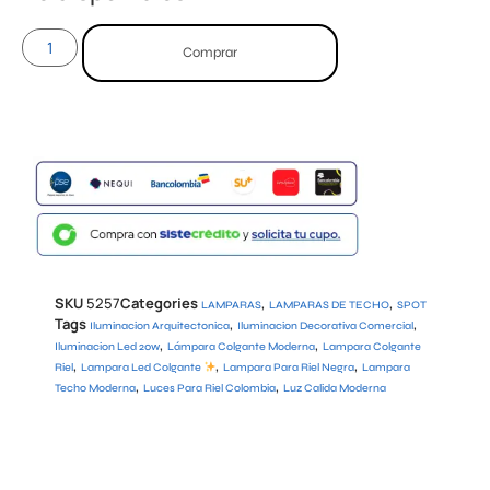
Comprar
SKU
5257
Categories
,
,
LAMPARAS
LAMPARAS DE TECHO
SPOT
Tags
,
,
Iluminacion Arquitectonica
Iluminacion Decorativa Comercial
,
,
Iluminacion Led 20w
Lámpara Colgante Moderna
Lampara Colgante
,
,
,
Riel
Lampara Led Colgante
Lampara Para Riel Negra
Lampara
,
,
Techo Moderna
Luces Para Riel Colombia
Luz Calida Moderna