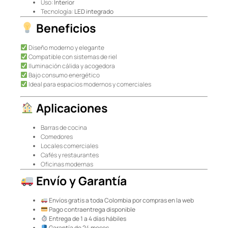
Uso:
Interior
Tecnología:
LED integrado
Beneficios
Diseño moderno y elegante
Compatible con sistemas de riel
Iluminación cálida y acogedora
Bajo consumo energético
Ideal para espacios modernos y comerciales
Aplicaciones
Barras de cocina
Comedores
Locales comerciales
Cafés y restaurantes
Oficinas modernas
Envío y Garantía
Envíos gratis a toda Colombia por compras en la web
Pago contraentrega disponible
Entrega de 1 a 4 días hábiles
Garantía de 24 meses