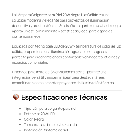
La
Lámpara Colgante para Riel 20W Negra Luz Cálida
es una
solución moderna y elegante para proyectos de iluminación
decorativa y arquitectónica. Su diseño colgante en acabado
negro
aporta un estilo minimalista y sofisticado, ideal para espacios
contemporáneos.
Equipada con tecnología
LED de 20W
y temperatura de color de
luz
cálida
, proporciona una iluminación agradable y acogedora,
perfecta para crear ambientes confortables en hogares, oficinas y
espacios comerciales.
Diseñada para instalación en sistemas de riel, permite una
integración versátil y moderna, ideal para destacar áreas
específicas o complementar proyectos de iluminación técnica.
Especificaciones Técnicas
Tipo:
Lámpara colgante para riel
Potencia:
20W LED
Color:
Negro
Temperatura de color:
Luz cálida
Instalación:
Sistema de riel