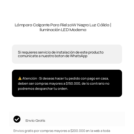
Lámpara Colgante Para Riel 20W Negra Luz Cálida |
Iluminación LED Moderna
Si requieres servicio de instalación de este producto
comunícate a nuestro boton de WhatsApp
Atención : Si deseas hacer tu pedido con pago en casa,
deben ser compras mayores a $150.000, de lo contrario no
podremos desparchar tu orden.
Envio Gratis
Envios gratis por compras mayores a $200.000 en la web a toda