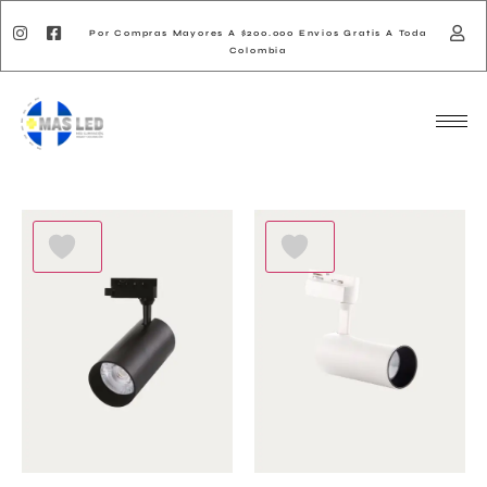
Por Compras Mayores A $200.000 Envios Gratis A Toda
Colombia