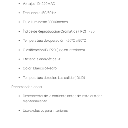
Voltaje:
110–240 V AC
Frecuencia:
50/60 Hz
Flujo Luminoso:
800 lúmenes
Índice de Reproducción Cromática (IRC):
> 80
Temperatura de operación:
-20°C a 50°C
Clasificación IP:
IP20 (uso en interiores)
Eficiencia energética:
A⁺⁺
Color:
Blanco o Negro
Temperatura de color:
Luz cálida (IDL10)
Recomendaciones:
Desconectar de la corriente antes de instalar o dar
mantenimiento.
Uso exclusivo para interiores.