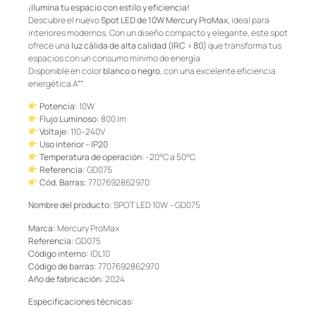
¡Ilumina tu espacio con estilo y eficiencia!
Descubre el nuevo
Spot LED de 10W Mercury ProMax
, ideal para
interiores modernos. Con un diseño compacto y elegante, este spot
ofrece una
luz cálida de alta calidad (IRC > 80)
que transforma tus
espacios con un consumo mínimo de energía.
Disponible en color
blanco o negro
, con una excelente eficiencia
energética A⁺⁺.
Potencia:
10W
Flujo Luminoso:
800 lm
Voltaje:
110–240V
Uso interior – IP20
Temperatura de operación:
-20°C a 50°C
Referencia:
GD075
Cód. Barras:
7707692862970
Nombre del producto:
SPOT LED 10W – GD075
Marca:
Mercury ProMax
Referencia:
GD075
Código interno:
IDL10
Código de barras:
7707692862970
Año de fabricación:
2024
Especificaciones técnicas: