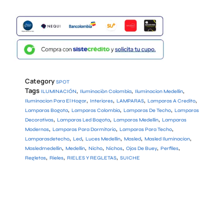
Category
SPOT
Tags
,
,
,
ILUMINACIÓN
Iluminaciòn Colombia
Iluminacion Medellin
,
,
,
,
Iluminacion Para El Hogar
Interiores
LAMPARAS
Lamparas A Credito
,
,
,
Lamparas Bogota
Lamparas Colombia
Lamparas De Techo
Lamparas
,
,
,
Decorativas
Lamparas Led Bogota
Lamparas Medellin
Lamparas
,
,
,
Modernas
Lamparas Para Dormitorio
Lamparas Para Techo
,
,
,
,
,
Lamparasdetecho
Led
Luces Medellin
Masled
Masled Iluminacion
,
,
,
,
,
,
Masledmedellin
Medellin
Nicho
Nichos
Ojos De Buey
Perfiles
,
,
,
Regletas
Rieles
RIELES Y REGLETAS
SUICHE