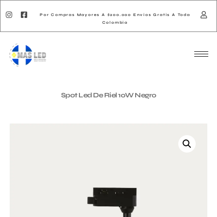
Por Compras Mayores A $200.000 Envios Gratis A Toda
Colombia
Spot Led De Riel 10W Negro