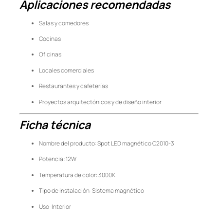
Aplicaciones recomendadas
Salas y comedores
Cocinas
Oficinas
Locales comerciales
Restaurantes y cafeterías
Proyectos arquitectónicos y de diseño interior
Ficha técnica
Nombre del producto: Spot LED magnético C2010-3
Potencia: 12W
Temperatura de color: 3000K
Tipo de instalación: Sistema magnético
Uso: Interior