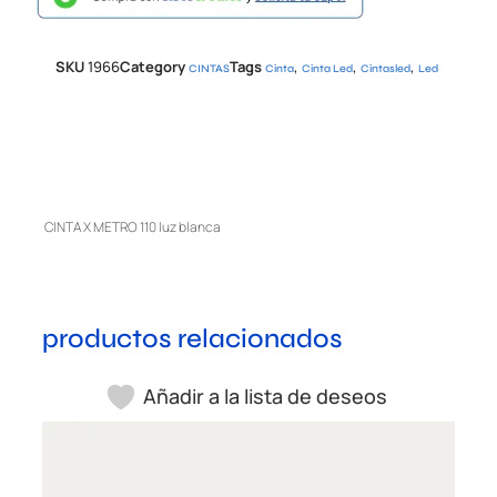
SKU
1966
Category
Tags
,
,
,
CINTAS
Cinta
Cinta Led
Cintasled
Led
CINTA X METRO 110 luz blanca
productos relacionados
Añadir a la lista de deseos