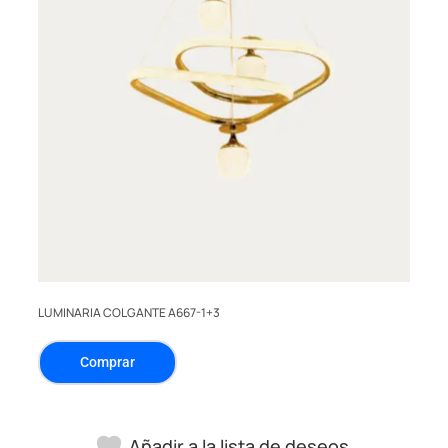
LUMINARIA COLGANTE A667-1+3
Comprar
Añadir a la lista de deseos