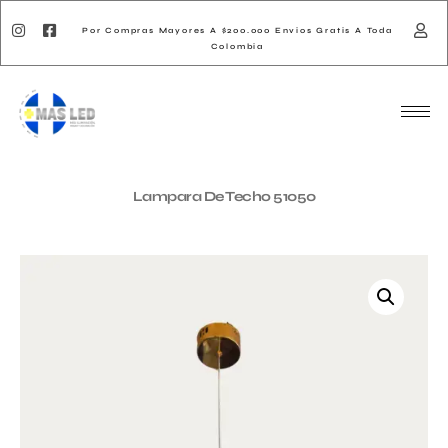
Por Compras Mayores A $200.000 Envios Gratis A Toda
Colombia
Lampara De Techo 51050