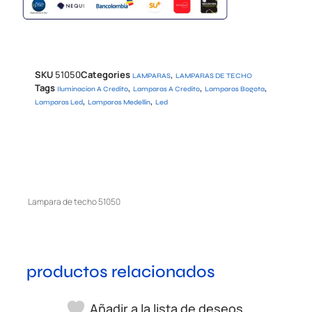
SKU
51050
Categories
,
LAMPARAS
LAMPARAS DE TECHO
Tags
,
,
,
Iluminacion A Credito
Lamparas A Credito
Lamparas Bogota
,
,
Lamparas Led
Lamparas Medellin
Led
Lampara de techo 51050
productos relacionados
Añadir a la lista de deseos